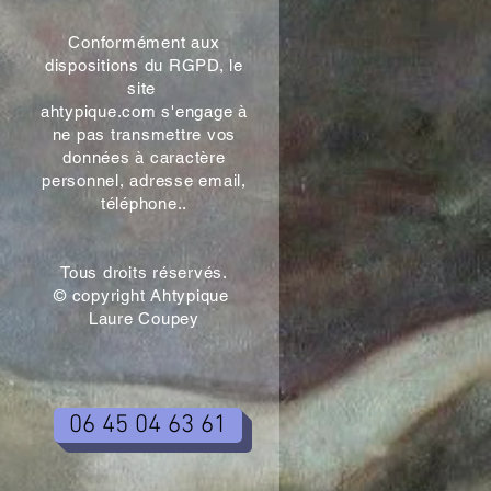
Conformément aux
dispositions du RGPD, le
site
ahtypique.com s'engage à
ne pas transmettre vos
données à caractère
personnel, adresse email,
téléphone..
Tous droits réservés.
© copyright Ahtypique
Laure Coupey
06 45 04 63 61