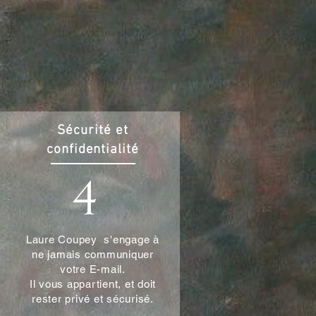
Sécurité et
confidentialité
4
Laure Coupey s'engage à
ne jamais communiquer
votre E-mail.
Il vous appartient, et doit
rester privé et sécurisé.