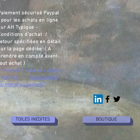
€
Paiement sécurisé Paypal
pour les achats en ligne
sur AH Typique -
Conditions d'achat /
retour spécifiées en détail
sur la page dédiée ( A
prendre en compte avant
tout achat )
Virement / chèque certifié
/ liquide
(
uniquement
du mardi au samedi
)
TOILES INEDITES
BOUTIQUE