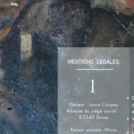
MENTIONS LEGALES
1
Gérant : Laure Coupey
c
Adresse du siège social :
82340 Dunes
Raison sociale: Micro