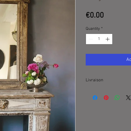
Price
€0.00
Quantity
*
Ad
Livraison
300 €