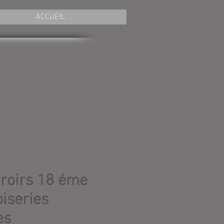
ACCUEIL
iroirs 18 éme
iseries
es