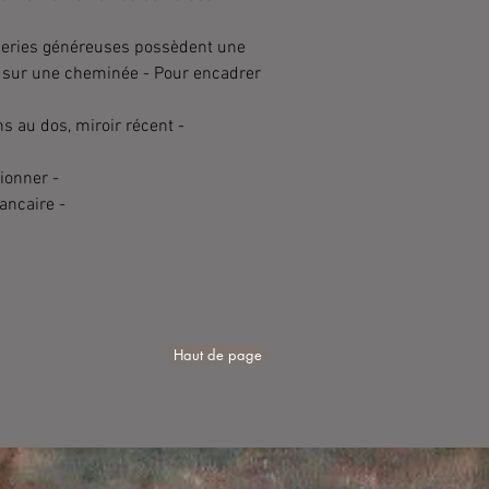
iseries généreuses possèdent une
, sur une cheminée - Pour encadrer
ns au dos, miroir récent -
sionner -
ancaire -
Haut de page