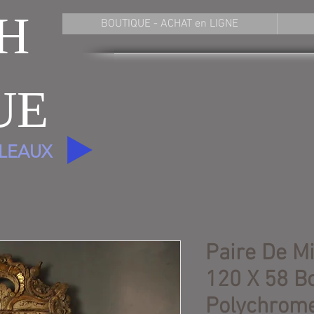
H
BOUTIQUE - ACHAT en LIGNE
UE
BLEAUX
Paire De M
120 X 58 Bo
Polychrom