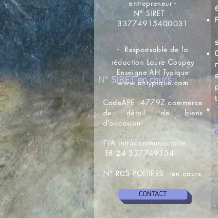
entrepreneur -
N° SIRET :
33774915400031
-
Responsable de la
rédaction Laure Coupey
Enseigne AH Typique
N° SIRET en cours
www.ahtypique.com
CodeAPE :4779Z commerce
de détail de biens
d'occasion-
TVA intracommunautaire :
FR 24 337749154
N° RCS POITIERS :en cours
CONTACT