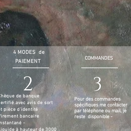
4 MODES de
COMMANDES
PAIEMENT
2
3
Chèque de banque
Pour des commandes
ertifié
,,
avec avis de sort
spécifiques me contacter
et pièce d'identité
par téléphone ou mail, je
Virement bancaire
reste disponible -
instantané -
Liquide à hauteur de
3000