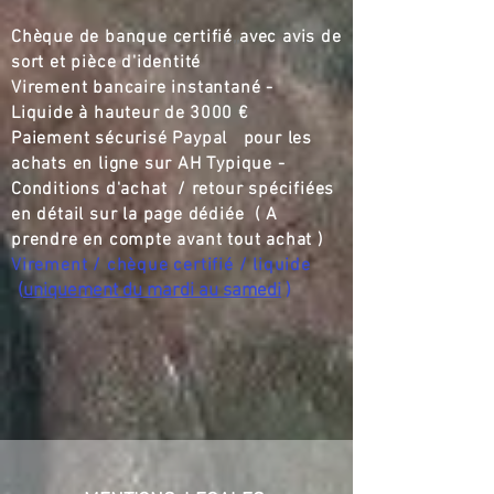
Chèque de banque certifié
,,
avec avis de
sort et pièce d'identité
Virement bancaire instantané -
Liquide à hauteur de
3000 €
Paiement sécurisé Paypal pour les
achats en ligne sur AH Typique -
Conditions d'achat / retour spécifiées
en détail sur la page dédiée ( A
prendre en compte avant tout achat )
Virement / chèque certifié / liquide
(
uniquement du mardi au samedi
)