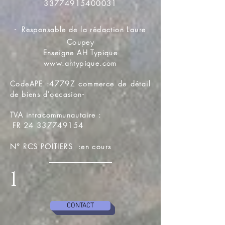
33774915400031
-
Responsable de la rédaction Laure
Coupey
Enseigne AH Typique
www.ahtypique.com
CodeAPE :4779Z commerce de détail
de biens d'occasion-
TVA intracommunautaire :
FR
24 337749154
N° RCS POITIERS :en cours
1
CONTACT