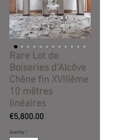
Rare Lot de
Boiseries d’Alcôve
Chêne fin XVIIIème
10 mêtres
linéaires
Price
€5,800.00
Quantity
*