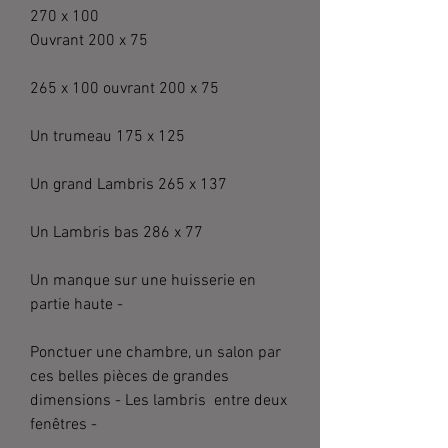
270 x 100
Ouvrant 200 x 75
265 x 100 ouvrant 200 x 75
Un trumeau 175 x 125
Un grand Lambris 265 x 137
Un Lambris bas 286 x 77
Un manque sur une huisserie en
partie haute -
Ponctuer une chambre, un salon par
ces belles pièces de grandes
dimensions - Les lambris entre deux
fenêtres -