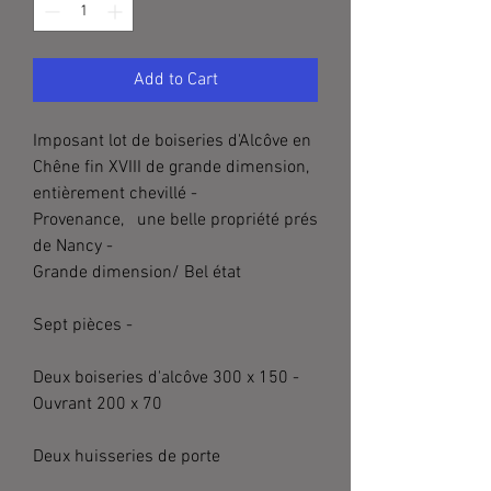
Add to Cart
Imposant lot de boiseries d'Alcôve en
Chêne fin XVIII de grande dimension,
entièrement chevillé -
Provenance, une belle propriété prés
de Nancy -
Grande dimension/ Bel état
Sept pièces -
Deux boiseries d'alcôve 300 x 150 -
Ouvrant 200 x 70
Deux huisseries de porte