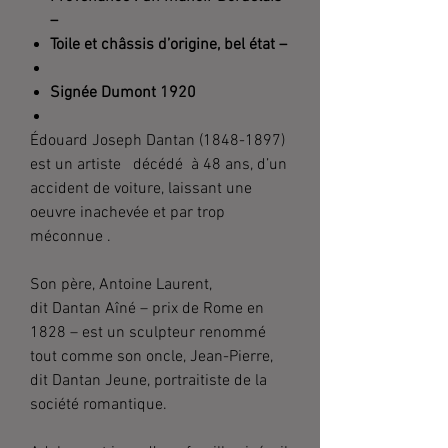
–
Toile et châssis d’origine, bel état –
Signée Dumont 1920
Édouard Joseph Dantan (1848-1897)
est un artiste décédé à 48 ans, d’un
accident de voiture, laissant une
oeuvre inachevée et par trop
méconnue .
Son père, Antoine Laurent,
dit Dantan Aîné – prix de Rome en
1828 – est un sculpteur renommé
tout comme son oncle, Jean-Pierre,
dit Dantan Jeune, portraitiste de la
société romantique.