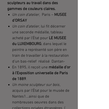
sculpteurs au travail dans des
gammes de couleurs claires.
Un coin d’atelier
, Paris –
MUSEE
d’ORSAY
Un coin d’atelier
, lui fit décerner
une seconde médaille, tableau
acheté par l’État pour
LE MUSEE
du LUXEMBOURG
, dans lequel le
peintre a représenté son père en
train de travailler à la restauration
d’un bas-relief réalisé Dantan-
En 1895, il reçoit une
médaille d’or
à l’
Exposition universelle de Paris
de 1889
.
Un moine sculpteur sur bois
,
acquis par l’État pour le musée de
Nantes1…ainsi que de
nombreuses oeuvres dans des
collections privées étrangères (