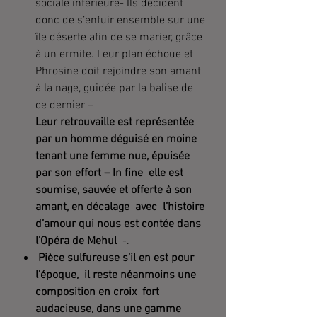
sociale inférieure- Ils décident
donc de s’enfuir ensemble sur une
île déserte afin de se marier, grâce
à un ermite. Leur plan échoue et
Phrosine doit rejoindre son amant
à la nage, guidée par la balise de
ce dernier –
Leur retrouvaille est représentée
par un homme déguisé en moine
tenant une femme nue, épuisée
par son effort – In fine elle est
soumise, sauvée et offerte à son
amant, en décalage avec l’histoire
d’amour qui nous est contée dans
l’Opéra de Mehul
-.
Pièce sulfureuse s’il en est pour
l’époque, il reste néanmoins une
composition en croix fort
audacieuse, dans une gamme