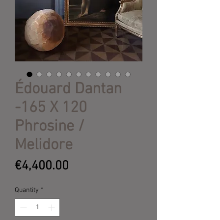
Édouard Dantan
-165 X 120
Phrosine /
Melidore
Price
€4,400.00
Quantity
*