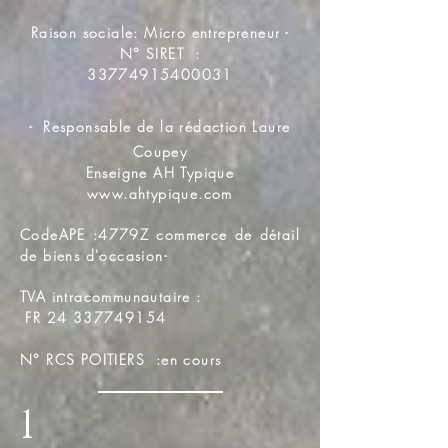
Raison sociale: Micro entrepreneur -
N° SIRET :
33774915400031
-
Responsable de la rédaction Laure
Coupey
Enseigne AH Typique
www.ahtypique.com
CodeAPE :4779Z commerce de détail
de biens d'occasion-
TVA intracommunautaire :
FR
24 337749154
N° RCS POITIERS :en cours
1