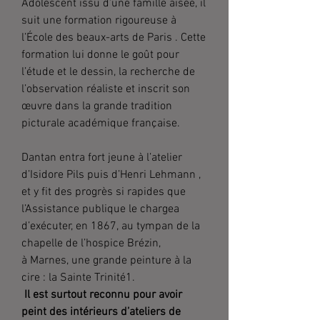
Adolescent issu d’une famille aisée, il
suit une formation rigoureuse à
l’École des beaux-arts de Paris . Cette
formation lui donne le goût pour
l’étude et le dessin, la recherche de
l’observation réaliste et inscrit son
œuvre dans la grande tradition
picturale académique française.
Dantan entra fort jeune à l’atelier
d’Isidore Pils puis d’Henri Lehmann ,
et y fit des progrès si rapides que
l’Assistance publique le chargea
d’exécuter, en 1867, au tympan de la
chapelle de l’hospice Brézin,
à Marnes, une grande peinture à la
cire : la Sainte Trinité1.
Il est surtout reconnu pour avoir
peint des intérieurs d’ateliers de