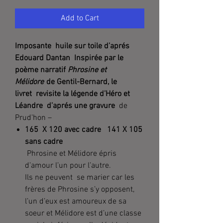
Add to Cart
Imposante huile sur toile d’aprés
Edouard Dantan Inspirée par le
poème narratif
Phrosine et
Mélidore
de Gentil-Bernard, le
livret revisite la légende d’Héro et
Léandre d’aprés une gravure
de
Prud’hon –
165 X 120 avec cadre 141 X 105
sans cadre
Phrosine et Mélidore épris
d’amour l’un pour l’autre.
Ils ne peuvent se marier car les
frères de Phrosine s’y opposent,
l’un d’eux est amoureux de sa
soeur et Mélidore est d’une classe