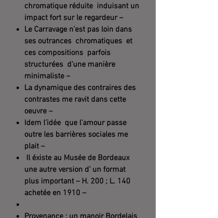
chromatique réduite induisant un
impact fort sur le regardeur –
Le Carravage n’est pas loin dans
ses outrances chromatiques et
ces compositions parfois
structurées d’une manière
minimaliste –
La dynamique des contraires des
contrastes me ravit dans cette
oeuvre –
Idem l’idée que l’amour passe
outre les barrières sociales me
plait –
Il éxiste au Musée de Bordeaux
une autre version d’ un format
plus important – H. 200 ; L. 140
achetée en 1910 –
Provenance : un manoir Bordelais