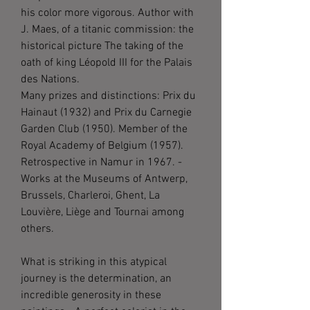
his color more vigorous. Author with
J. Maes, of a titanic commission: the
historical picture The taking of the
oath of king Léopold III for the Palais
des Nations.
Many prizes and distinctions: Prix du
Hainaut (1932) and Prix du Carnegie
Garden Club (1950). Member of the
Royal Academy of Belgium (1957).
Retrospective in Namur in 1967. -
Works at the Museums of Antwerp,
Brussels, Charleroi, Ghent, La
Louvière, Liège and Tournai among
others.
What is striking in this atypical
journey is the determination, an
incredible generosity in these