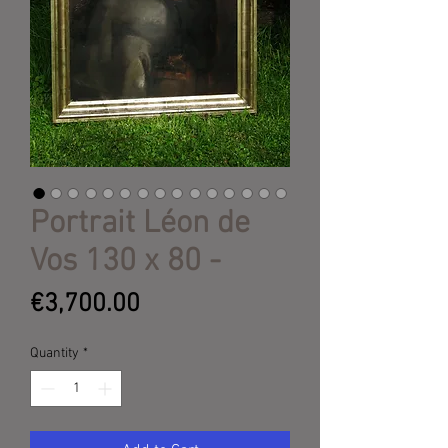
Portrait Léon de
Vos 130 x 80 -
Price
€3,700.00
Quantity
*