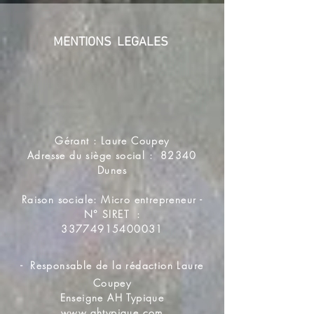
MENTIONS LEGALES
Gérant : Laure Coupey
Adresse du siège social : 82340
Dunes
Raison sociale: Micro entrepreneur -
N° SIRET :
33774915400031
-
Responsable de la rédaction Laure
Coupey
Enseigne AH Typique
www.ahtypique.com