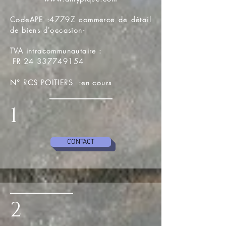
CodeAPE :4779Z commerce de détail
de biens d'occasion-
TVA intracommunautaire :
FR
24 337749154
N° RCS POITIERS :en cours
1
CONTACT
2