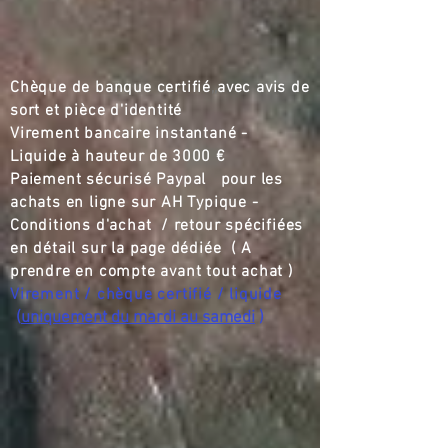
Livraison par le vendeur en Vienne,
France
40 €
Livraison par le vendeur à Poitiers
Chèque de banque certifié
,,
avec avis de
40 €
sort et pièce d'identité
Livraison par le vendeur à Chinon
Virement bancaire instantané -
40 €
Liquide à hauteur de
3000 €
Livraison Douai la Fontaine
Paiement sécurisé Paypal pour les
40 €
achats en ligne sur AH Typique -
Livraison par le vendeur à Saumur
Conditions d'achat / retour spécifiées
40 €
en détail sur la page dédiée ( A
Livraison Montreuil Bellay
prendre en compte avant tout achat )
40 €
Livraison moins de 200 km
Virement / chèque certifié / liquide
60 €
(
uniquement du mardi au samedi
)
Transporteur France
200 €
Transporteur Europe
300 €