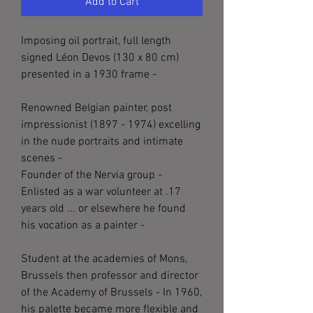
Add to Cart
Imposing oil portrait, full length
signed Léon Devos (130 x 80 cm)
presented in a 1930 frame -
Renowned Belgian painter, post
impressionist (1897 - 1974) excelling
in the nude portraits and intimate
scenes -
Founder of the Nervia group -
Enlisted as a war volunteer at .17
years old ... or elsewhere he found
his vocation as a painter -
Student at the academies of Mons,
Brussels then professor and director
of the Academy of Brussels -
In 1960,
his palette became more flexible and