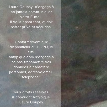
Laure Coupey s'engage à
ne jamais communiquer
votre E-mail.
Il vous appartient, et doit
rester privé et sécurisé.
Conformément aux
dispositions du RGPD, le
site
ahtypique.com s'engage à
ne pas transmettre vos
données à caractère
personnel, adresse email,
téléphone..
Tous droits réservés.
© copyright Ahtypique
Laure Coupey