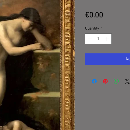
Price
€0.00
Quantity
*
Ad