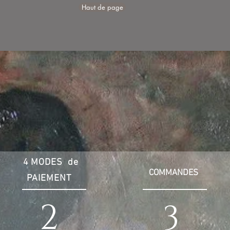
Haut de page
4 MODES de
COMMANDES
PAIEMENT
2
3