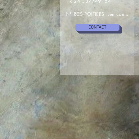
FR 24 337749154
N° RCS POITIERS :en cours
CONTACT