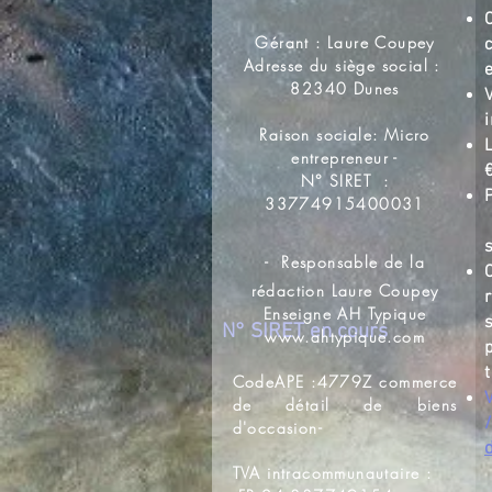
Gérant : Laure Coupey
c
Adresse du siège social :
82340 Dunes
Raison sociale: Micro
entrepreneur -
N° SIRET :
33774915400031
-
Responsable de la
rédaction Laure Coupey
Enseigne AH Typique
N° SIRET en cours
www.ahtypique.com
CodeAPE :4779Z commerce
de détail de biens
d'occasion-
TVA intracommunautaire :