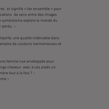
ec et signifie « lier ensemble » pour
ications de sens entre des images
e symbolisme explore le monde du
or perdu –
mporte, une qualité indéniable dans
triomphe de couleurs harmonieuses et
: une femme nue enveloppée pour
longs cheveux avec à ces pieds un
re tout à la fois ? –
emme –