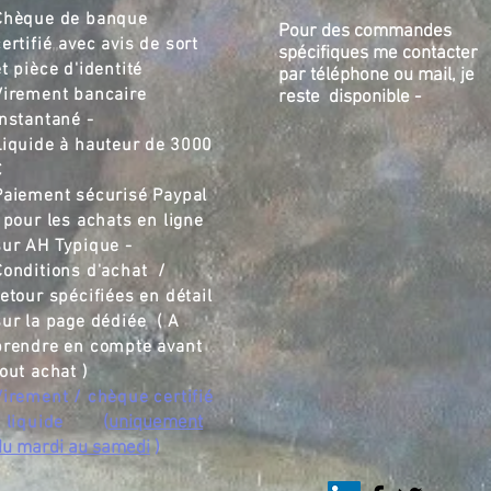
Chèque de banque
Pour des commandes
ertifié
,,
avec avis de sort
spécifiques me contacter
et pièce d'identité
par téléphone ou mail, je
Virement bancaire
reste disponible -
instantané -
Liquide à hauteur de
3000
€
Paiement sécurisé Paypal
pour les achats en ligne
sur AH Typique -
Conditions d'achat /
retour spécifiées en détail
sur la page dédiée ( A
prendre en compte avant
tout achat )
Virement / chèque certifié
/ liquide
(
uniquement
du mardi au samedi
)