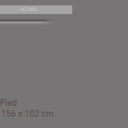
ACCUEIL
 Pied
 156 x 102 cm