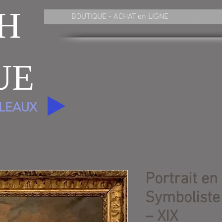
H
BOUTIQUE - ACHAT en LIGNE
UE
BLEAUX
Portrait en
Symboliste
– XIX