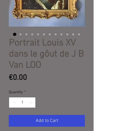
Portrait Louis XV
dans le gôut de J B
Van LOO
Price
€0.00
Quantity
*
Add to Cart