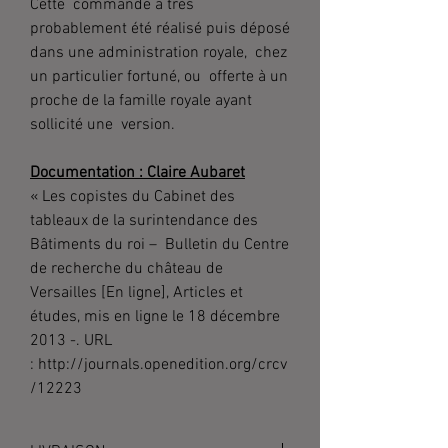
Cette commande a très
probablement été réalisé puis déposé
dans une administration royale, chez
un particulier fortuné, ou offerte à un
proche de la famille royale ayant
sollicité une version.
Documentation : Claire Aubaret
« Les copistes du Cabinet des
tableaux de la surintendance des
Bâtiments du roi – Bulletin du Centre
de recherche du château de
Versailles [En ligne], Articles et
études, mis en ligne le 18 décembre
2013 -. URL
: http://journals.openedition.org/crcv
/12223