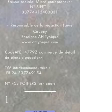
Raison sociale: Micro entrepreneur -
N° SIRET :
33774915400031
-
Responsable de la rédaction Laure
Coupey
Enseigne AH Typique
www.ahtypique.com
CodeAPE :4779Z commerce de détail
de biens d'occasion-
TVA intracommunautaire :
FR
24 337749154
N° RCS POITIERS :en cours
1