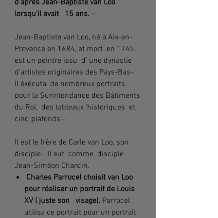
d’après Jean-Baptiste van Loo
lorsqu’il avait 15 ans.
–
Jean-Baptiste van Loo, né à Aix-en-
Provence en 1684, et mort en 1745,
est un peintre issu d’ une dynastie
d’artistes originaires des Pays-Bas-
Il éxécuta de nombreux portraits
pour la Surintendance des Bâtiments
du Roi, des tableaux ‘historiques et
cinq plafonds –
Il est le frère de Carle van Loo, son
disciple- Il eut comme disciple
Jean-Siméon Chardin.
Charles Parrocel choisit van Loo
pour réaliser un portrait de Louis
XV ( juste son visage).
Parrocel
utilisa ce portrait pour un portrait