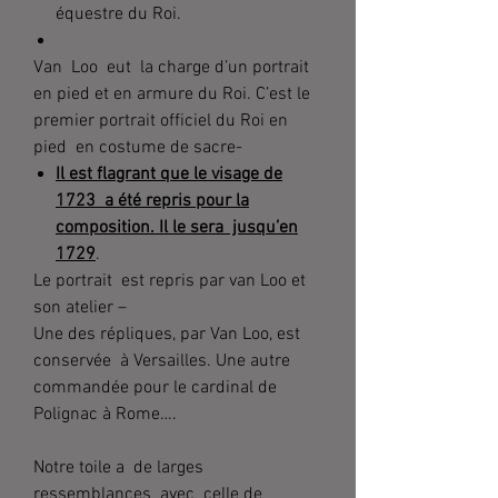
équestre du Roi.
Van Loo eut la charge d’un portrait
en pied et en armure du Roi. C’est le
premier portrait officiel du Roi en
pied en costume de sacre-
Il est flagrant que le visage de
1723 a été repris pour la
composition. Il le sera jusqu’en
1729
.
Le portrait est repris par van Loo et
son atelier –
Une des répliques, par Van Loo, est
conservée à Versailles. Une autre
commandée pour le cardinal de
Polignac à Rome….
Notre toile a de larges
ressemblances avec celle de