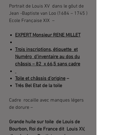
Portrait de Louis XV dans le gôut de
Jean -Baptiste van Loo (1684 – 1745 )
Ecole Française XIX –
EXPERT Monsieur RENE MILLET
Trois inscriptions, étiquette et
Numéro d’inventaire au dos du
châssis – 82 x 66,5 sans cadre
Toile et châssis d’origine
–
Trés Bel Etat de la toile
Cadre rocaille avec manques légers
de dorure –
Grande huile sur toile de Louis de
Bourbon, Roi de France dit Louis XV,