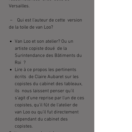
Versailles.
– Qui est l’auteur de cette version
de la toile de van Loo?
Van Loo et son atelier? Ou un
artiste copiste doué de la
Surintendance des Bâtiments du
Roi ?
Lire à ce propos les pertinents
écrits de Claire Aubaret sur les
copistes du cabinet des tableaux,
ils nous laissent penser qu’il
s’agit d’une reprise par l’un de ces
copistes, qu’il fût de l’atelier de
van Loo ou qu’il fut directement
dépendant du cabinet des
copistes.